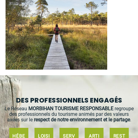
DES PROFESSIONNELS ENGAGÉS
Le Réseau
MORBIHAN TOURISME RESPONSABLE
regroupe
des professionnels du tourisme animés par des valeurs
axées sur le
respect de notre environnement et le partage
.
HÉBE
LOISI
SERV
ARTI
REST