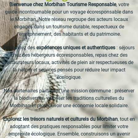
Bienvenue chez Morbihan Tourisme Responsable
, votre
guide incontournable pour un voyage écoresponsable dans
le Morbihan. Notre réseau regroupe des acteurs locaux
engagés dans un tourisme durable, respectueux de
l’environnement, des habitants et du patrimoine.
Découvrez des
expériences uniques et authentiques
: séjours
chez des hébergeurs écoresponsables, repas chez des
restaurateurs locaux, activités de plein air respectueuses de
la nature et services pensés pour réduire leur impact
écologique.
Nos partenaires partagent une mission commune : préserver
la biodiversité, valoriser les traditions culturelles du
Morbihan et promouvoir une économie locale solidaire.
Explorez les trésors naturels et culturels du Morbihan
, tout en
adoptant des pratiques responsables pour limiter votre
empreinte écologique. Ensemble, construisons un avenir