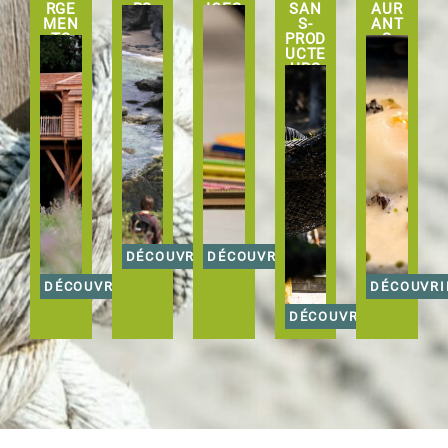
RGE
RS
ICES
SAN
AUR
MEN
S-
ANT
TS
PROD
S
UCTE
URS
DÉCOUVRIR
DÉCOUVRIR
DÉCOUVRIR
DÉCOUVRI
DÉCOUVRIR