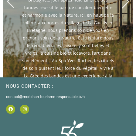
Landes réussit le pari de concilier bien-être
et harmonie avec la Nature. Ici, en haut de la
colline, aux portes du village de La Gacilly en
Bretagne, nous prenons soin de vous en
prenant soin de la Nature. Et la Nature nous
le rend bien. Les saisons y sont belles et
vraies, la cuisine bio et locavore, l’art dans
son élément… Au Spa Yves Rocher, les rituels
de soin puisent leur force du végétal. Vivre à
La Grée des Landes est une expérience à la
fois simple, apaisée et inspirante. Un luxe qui
NOUS CONTACTER :
se vit d’abord de l’intérieur
contact@morbihan-tourisme-responsable.bzh
Découvrir